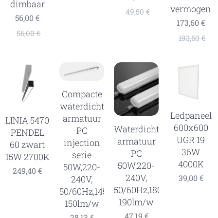
dimbaar
vermogen
49,50
€
56,00
€
173,60
€
56,00
€
193,60
€
Compacte
waterdicht
Ledpaneel
armatuur
LINIA 5470
600x600
Waterdicht
PC
PENDEL
UGR 19
armatuur
injection
60 zwart
36W
PC
serie
15W 2700K
4000K
50W,220-
50W,220-
249,40
€
240V,
39,00
€
240V,
50/60Hz,180lm/w-
50/60Hz,145lm/w-
190lm/w
150lm/w
47,19
€
28,13
€