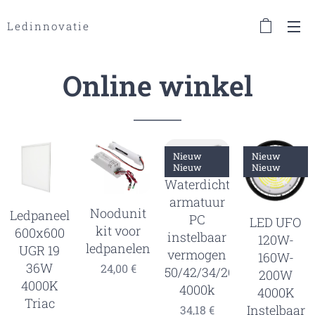
Ledinnovatie
Online winkel
Nieuw
Nieuw
Nieuw
Nieuw
Waterdicht
armatuur
Noodunit
Ledpaneel
PC
LED UFO
kit voor
600x600
instelbaar
120W-
ledpanelen
UGR 19
vermogen
160W-
36W
24,00
€
50/42/34/26w
200W
4000K
4000k
4000K
Triac
Instelbaar
34,18
€