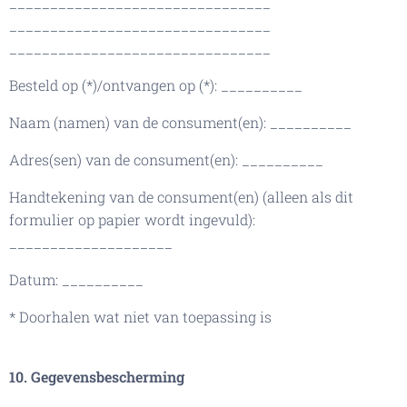
________________________________
________________________________
________________________________
Besteld op (*)/ontvangen op (*): __________
Naam (namen) van de consument(en): __________
Adres(sen) van de consument(en): __________
Handtekening van de consument(en) (alleen als dit
formulier op papier wordt ingevuld):
____________________
Datum: __________
* Doorhalen wat niet van toepassing is
10. Gegevensbescherming