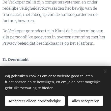
De Verkoper zal in zijn computersystemen en onder
redelijke veiligheidsvoorwaarden het bewijs van de
transactie, met inbegrip van de aankooporder en de
factuur, bewaren.
De Verkoper garandeert zijn Klant de bescherming van
zijn persoonlijke gegevens in overeenstemming met het
Privacy beleid dat beschikbaar is op het Platform.
11. Overmacht
Indien de Verkoper geheel of gedeeltelijk verhinderd is de
bestelling uit te voeren door een onvoorziene
Wij gebruiken cookies om onze website goed te laten
omstandigheid buiten zijn wil, is er sprake van
functioneren en te beveiligen, en om je de best mogelijke
overmacht.
gebruikerservaring te bieden.
In geval van overmacht heeft de Verkoper het recht om
Accepteer alleen noodzakelijke
Alles accepteren
de uitvoering van de bestelling geheel of gedeeltelijk op
te schorten voor de duur van de overmacht. De Verkoper